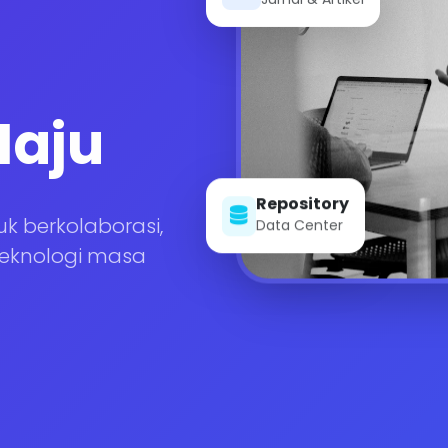
Maju
Repository
Data Center
k berkolaborasi,
teknologi masa