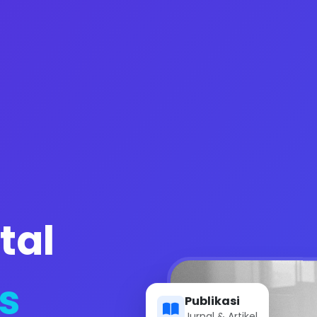
tal
s
Publikasi
Jurnal & Artikel